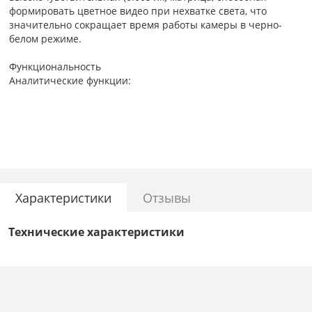
формировать цветное видео при нехватке света, что
значительно сокращает время работы камеры в черно-
белом режиме.
Функциональность
Аналитические функции:
детекция людей,
обнаружение пересечения виртуальной линии,
обнаружение вторжения в область.
Детектор людей обнаруживает человека и подает сигнал в
систему: система генерирует тревожное событие, и камера
действует в зависимости от настройки — например
начинает запись. По той же схеме работают детекторы
Характеристики
Отзывы
пересечения линии и вторжения в зону (линию или зону
задают в веб-интерфейсе камеры).
Технические характеристики