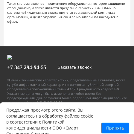
Такая система включает применение оборудования, которое защищено
от вандализма, а также является предельно герметичным. Обычно
система наблюдения для склада является составляющей комплекса
организации, а центр управления ею и её мониторинга находится в
офисе.
+7 347
294-94-55
Заказать звонок
*Цены и технические характеристики, представленные в каталоге, носят
сугубо информативный характер и не являются публичной офертой,
определяемой положениями Статьи 437(2) Гражданского кодекса РФ.
Указанные цены могут быть изменены в любое время без
предупреждения. Для получения более подробной информации звоните
нам по телефону: 8 (347) 246-90-22
Продолжая просмотр этого сайта, Вы
ООО «Смарт Секьюрити Системс» ИНН/КПП 0277128850/027701001
соглашаетесь на обработку файлов cookie
Политика конфиденциальности
в соответствии с Политикой
Пользовательское соглашение
конфиденциальности ООО «Смарт
Принять
Секьюрити Системс».