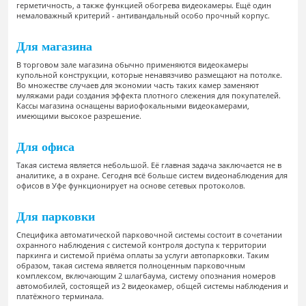
герметичность, а также функцией обогрева видеокамеры. Ещё один
немаловажный критерий - антивандальный особо прочный корпус.
Для магазина
В торговом зале магазина обычно применяются видеокамеры
купольной конструкции, которые ненавязчиво размещают на потолке.
Во множестве случаев для экономии часть таких камер заменяют
муляжами ради создания эффекта плотного слежения для покупателей.
Кассы магазина оснащены вариофокальными видеокамерами,
имеющими высокое разрешение.
Для офиса
Такая система является небольшой. Её главная задача заключается не в
аналитике, а в охране. Сегодня всё больше систем видеонаблюдения для
офисов в Уфе функционирует на основе сетевых протоколов.
Для парковки
Специфика автоматической парковочной системы состоит в сочетании
охранного наблюдения с системой контроля доступа к территории
паркинга и системой приёма оплаты за услуги автопарковки. Таким
образом, такая система является полноценным парковочным
комплексом, включающим 2 шлагбаума, систему опознания номеров
автомобилей, состоящей из 2 видеокамер, общей системы наблюдения и
платёжного терминала.