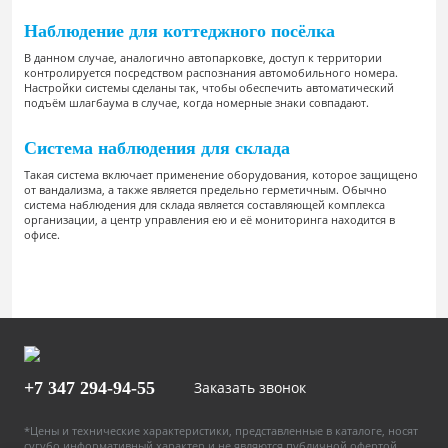
Наблюдение для коттеджного посёлка
В данном случае, аналогично автопарковке, доступ к территории
контролируется посредством распознания автомобильного номера.
Настройки системы сделаны так, чтобы обеспечить автоматический
подъём шлагбаума в случае, когда номерные знаки совпадают.
Система наблюдения для склада
Такая система включает применение оборудования, которое защищено
от вандализма, а также является предельно герметичным. Обычно
система наблюдения для склада является составляющей комплекса
организации, а центр управления ею и её мониторинга находится в
офисе.
+7 347
294-94-55
Заказать звонок
*Цены и технические характеристики, представленные в каталоге, носят
сугубо информативный характер и не являются публичной офертой,