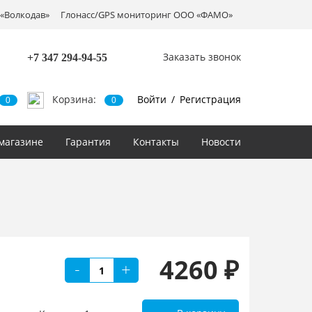
«Волкодав»
Глонасс/GPS мониторинг ООО «ФАМО»
Заказать звонок
+7 347
294-94-55
Корзина:
Войти
/
Регистрация
0
0
магазине
Гарантия
Контакты
Новости
4260 ₽
-
+