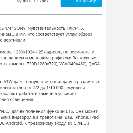
В корзину
Купить в 1 клик
 1/4" SONY. Чувствительность 1лк/F1.5.
ием 3.8 мм, что соответствует углам обзора
по вертикали.
меры 1280x1024 / 25кадров/с, но возможны и
азрешением и меньшим трафиком: Возможные
ы камеры: 720P(1280х720), VGA(640×480), QVGA
го ATW даёт точную цветопередачу в различных
ный затвор от 1/2 до 1/10 000 секунды и
зволяют работать камере в условиях
овня освещения.
O./N.C.) для выполнения функции ETS. Она может
сылка видеоролика тревоги на Ваш iPhone, iPad
С Android. К тревожному входу (N.C./N.O.)
чик различных типов (разбития стекла,