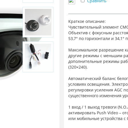
Сравнить
Краткое описание:
Чувствительный элемент CMOS
Объектив с фокусным расстоян
53,7° по горизонтали и 34,1° 
Максимальное разрешение ка
другие режимы с меньшим р
дополнительные режимы работ
(320×240).
Автоматический баланс бело
условиях освещения. Электрон
регулировки усиления AGC по
существенного изменения ур
1 вход / 1 выход тревоги (N.
активировать Push Video – от
или мобильные устройства с О
камеры можно подключить дат