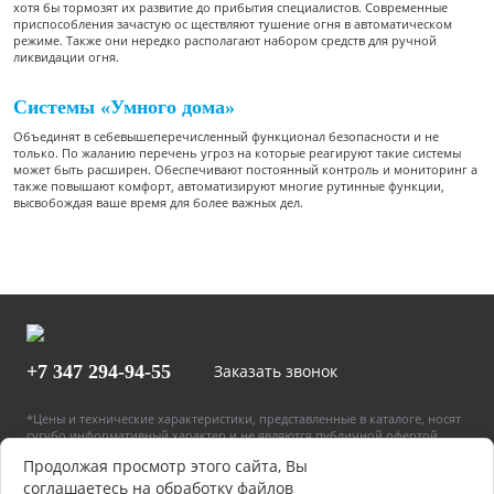
хотя бы тормозят их развитие до прибытия специалистов. Современные
приспособления зачастую ос ществляют тушение огня в автоматическом
режиме. Также они нередко располагают набором средств для ручной
ликвидации огня.
Системы «Умного дома»
Объединят в себевышеперечисленный функционал безопасности и не
только. По жаланию перечень угроз на которые реагируют такие системы
может быть расширен. Обеспечивают постоянный контроль и мониторинг а
также повышают комфорт, автоматизируют многие рутинные функции,
высвобождая ваше время для более важных дел.
+7 347
294-94-55
Заказать звонок
*Цены и технические характеристики, представленные в каталоге, носят
сугубо информативный характер и не являются публичной офертой,
определяемой положениями Статьи 437(2) Гражданского кодекса РФ.
Продолжая просмотр этого сайта, Вы
Указанные цены могут быть изменены в любое время без
предупреждения. Для получения более подробной информации звоните
соглашаетесь на обработку файлов