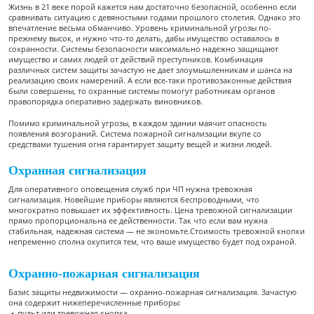
Жизнь в 21 веке порой кажется нам достаточно безопасной, особенно если
сравнивать ситуацию с девяностыми годами прошлого столетия. Однако это
впечатление весьма обманчиво. Уровень криминальной угрозы по-
прежнему высок, и нужно что-то делать, дабы имущество оставалось в
сохранности. Системы безопасности максимально надежно защищают
имущество и самих людей от действий преступников. Комбинация
различных систем защиты зачастую не дает злоумышленникам и шанса на
реализацию своих намерений. А если все-таки противозаконные действия
были совершены, то охранные системы помогут работникам органов
правопорядка оперативно задержать виновников.
Помимо криминальной угрозы, в каждом здании маячит опасность
появления возгораний. Система пожарной сигнализации вкупе со
средствами тушения огня гарантирует защиту вещей и жизни людей.
Охранная сигнализация
Для оперативного оповещения служб при ЧП нужна тревожная
сигнализация. Новейшие приборы являются беспроводными, что
многократно повышает их эффективность. Цена тревожной сигнализации
прямо пропорциональна ее действенности. Так что если вам нужна
стабильная, надежная система — не экономьте.Стоимость тревожной кнопки
непременно сполна окупится тем, что ваше имущество будет под охраной.
Охранно-пожарная сигнализация
Базис защиты недвижимости — охранно-пожарная сигнализация. Зачастую
она содержит нижеперечисленные приборы:
пульт или тревожная кнопка