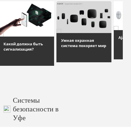
Ajax S
Умная охранная
Какой должна быть
система покоряет мир
сигнализация?
Системы
безопасности в
Уфе