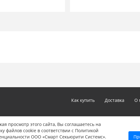
Функция общего вызова: Есть
Режим <Не беспокоить>: Есть
Отображение календаря и вре
Детектор движения для DVR: 
Запись фото: Нет
SD карта: Нет
Фоторамка: Нет
Автоответчик: Нет
Управление замком: Через в
Управление и просмотр внеш
Открывание замка с телефона
Способ монтажа: Накладной
Подключение 4 провода (4х0
Питание 14,5 В (адаптер 220/
Потребление 7Вт, 1Вт (ожид
Рабочая температура От 0 до
Как купить
Доставка
О 
Рабочая влажность 0-95%
Размеры 258 x 178 x 19.7mm
Вес 570 г
*Цены и технические характеристики, представленные в ка
ая просмотр этого сайта, Вы соглашаетесь на
не являются публичной офертой, определяемой положениям
ку файлов cookie в соответствии с Политикой
Указанные цены могут быть изменены в любое время без 
енциальности ООО «Смарт Секьюрити Системс».
Пр
информации звоните нам по телефону: 8 (347) 246-90-22