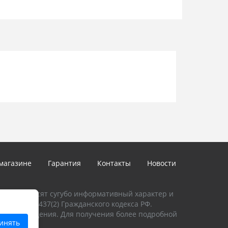
мени на экране: Нет
Нет
ызывную панель
него DVR: Нет
: Нет
,5 кв.мм)
14,5В в комплекте)
ание)
 +40 град.С
магазине
Гарантия
Контакты
Новости
талоге, носят сугубо информативный характер и
и Статьи 437(2) Гражданского кодекса РФ.
предупреждения. Для получения более подробной
инять