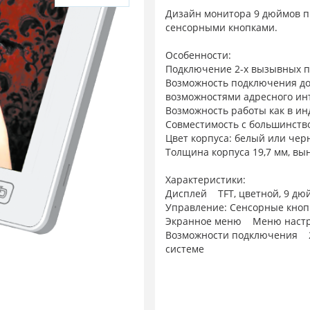
Дизайн монитора 9 дюймов п
сенсорными кнопками.
Особенности:
Подключение 2-х вызывных п
Возможность подключения до
возможностями адресного ин
Возможность работы как в ин
Совместимость с большинств
Цвет корпуса: белый или че
Толщина корпуса 19,7 мм, вы
Характеристики:
Дисплей TFT, цветной, 9 дюй
Управление: Сенсорные кноп
Экранное меню Меню настрое
Возможности подключения 2 
системе
Тип подъездного домофона
Тип связи: Без трубки
Интерком: Поддерживается
Режим прослушивания других