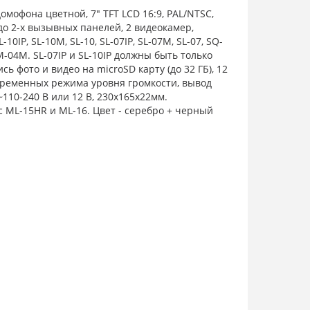
мофона цветной, 7" TFT LCD 16:9, PAL/NTSC,
до 2-х вызывных панелей, 2 видеокамер,
10IP, SL-10M, SL-10, SL-07IP, SL-07M, SL-07, SQ-
M-04M. SL-07IP и SL-10IP должны быть только
ь фото и видео на microSD карту (до 32 ГБ), 12
временных режима уровня громкости, вывод
110-240 В или 12 В, 230х165х22мм.
с ML-15HR и ML-16. Цвет - серебро + черный