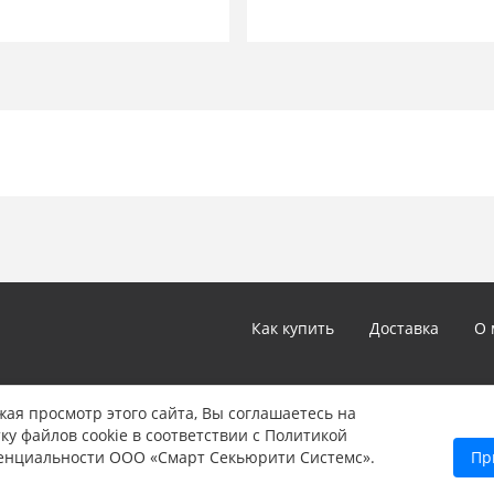
Как купить
Доставка
О 
*Цены и технические характеристики, представленные в ка
ая просмотр этого сайта, Вы соглашаетесь на
не являются публичной офертой, определяемой положениям
ку файлов cookie в соответствии с Политикой
Указанные цены могут быть изменены в любое время без 
енциальности ООО «Смарт Секьюрити Системс».
Пр
информации звоните нам по телефону: 8 (347) 246-90-22