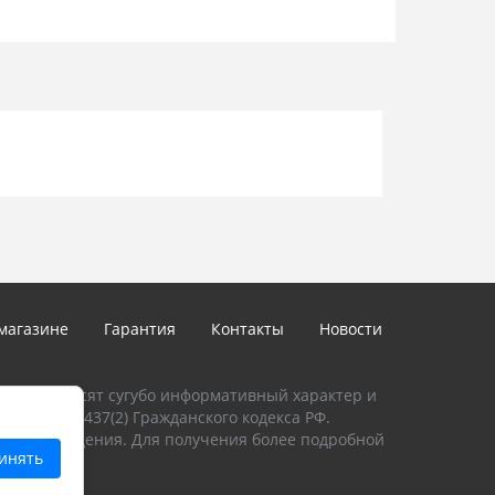
магазине
Гарантия
Контакты
Новости
талоге, носят сугубо информативный характер и
и Статьи 437(2) Гражданского кодекса РФ.
предупреждения. Для получения более подробной
инять