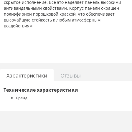
скрытое исполнение. Все это наделяет панель высокими
антивандальными свойствами. Корпус панели окрашен
полиэфирной порошковой краской, что обеспечивает
высочайшую стойкость к любым атмосферным
воздействиям.
Особенности:
совместима с 2-х проводными аудиотрубками большинства
фирм;
вандалозащищенное исполнение;
универсальная с отдельным защитным козырьком,
возможна врезная установка, удобна для узких мест;
голосовая связь;
Характеристики
Отзывы
возможно скрытое видеонаблюдение.
Технические характеристики
Технические характеристики:
Бренд
Аудиотракт: полоса пропускания 60…3000Гц
Макс. мощность динамика: 0.5Вт
Питание: от аудиотрубки
Диапазон рабочих температур: -35…+50°С
Устойчивость к воздействиям: IP52
Корпус: Габариты (без козырька): 43х123х22 мм