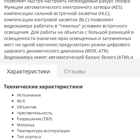
позволяет быстро настроить необходимый ракурс обзора.
Функции автоматического электронного затвора (AES),
компенсации сильной встречной засветки (HLC),
компенсации контровой засветки (BLC) позволяют
видеокамере работать в "тяжелых" условиях встречного
освещения. Для работы на объектах с большой разницей в
освещенности (наличие ярко освещенных и затемненных
мест на одной картинке) предусмотрен режим цифрового
широкого динамического диапазона (WDR, ATR).
Видеокамера имеет автоматический баланс белого (ATW) и
автоматическую регулировку усиления (AGC). Имеется
режим зеркального отображения. Возможно маскирование
Характеристики
Отзывы
до 4-х зон, нежелательных для наблюдения. Настройка
камеры осуществляется с помощью экранного меню на
Технические характеристики
русском языке (доступно с дополнительного пульта DCCS01
или регистратора PR-серии или PVR16S-RT/ PVR16H).
Исполнение
Имеется вход тревоги для функции ETS. При работе
Wi-fi
совместно с видеорегистраторами, поддерживающими
Объектив
Чувствительность
режим PUSH VIDEO, имеется возможность отсылки
Разрешение (ТВЛ)
видеороликов с записью тревоги. Питание видеокамеры
Матрица
=12В, потребляемый ток 75 мА. Видеокамера имеет
Температура эксплуатации
прочный корпус с размерами ?124.3x92 мм. Масса камеры
Тип корпуса
460г. Температурный рабочий диапазон 0°~ 40°С.