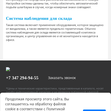
Настройки системы сделаны так, чтобы обеспечить автоматический
подъём шлагбаума в случае, когда номерные знаки совпадают.
Система наблюдения для склада
Такая система включает применение оборудования, которое защищено
от вандализма, а также является предельно герметичным. Обычно
система наблюдения для склада является составляющей комплекса
организации, а центр управления ею и её мониторинга находится в
офисе.
+7 347
294-94-55
Заказать звонок
*Цены и технические характеристики, представленные в каталоге, носят
сугубо информативный характер и не являются публичной офертой,
определяемой положениями Статьи 437(2) Гражданского кодекса РФ.
Продолжая просмотр этого сайта, Вы
Указанные цены могут быть изменены в любое время без
предупреждения. Для получения более подробной информации звоните
соглашаетесь на обработку файлов
нам по телефону: 8 (347) 246-90-22
cookie в соответствии с Политикой