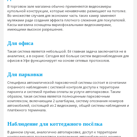
В торговом зале магазина обычно применяются видеокамеры
купольной конструкции, которые ненавязчиво размещают на потолке.
Во множестве случаев для экономии часть таких камер заменяют
муляжами ради создания эффекта плотного слежения для покупателей.
Кассы магазина оснащены вариофокальными видеокамерами,
имеющими высокое разрешение.
Для офиса
Такая система является небольшой. Её главная задача заключается не в
аналитике, а в охране. Сегодня всё больше систем видеонаблюдения для
офисов в Уфе функционирует на основе сетевых протоколов.
Для парковки
Специфика автоматической парковочной системы состоит в сочетании
охранного наблюдения с системой контроля доступа к территории
паркинга и системой приёма оплаты за услуги автопарковки. Таким
образом, такая система является полноценным парковочным
комплексом, включающим 2 шлагбаума, систему опознания номеров
автомобилей, состоящей из 2 видеокамер, общей системы наблюдения и
платёжного терминала.
Наблюдение для коттеджного посёлка
В данном случае, аналогично автопарковке, доступ к территории
контролируется посредством распознания автомобильного номера.