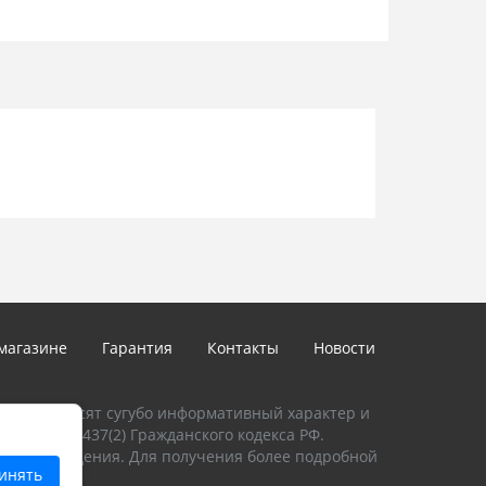
магазине
Гарантия
Контакты
Новости
талоге, носят сугубо информативный характер и
и Статьи 437(2) Гражданского кодекса РФ.
предупреждения. Для получения более подробной
инять