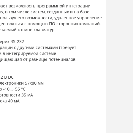
ивает возможность программной интеграции
s, в том числе систем, созданных и на базе
спользуя его возможности, удаленное управление
ествляться с помощью ПО сторонних компаний.
ючаемый к шине клавиатур
ерез RS-232
рации с другими системами (требует
2 в интегрируемой системе
ащищающая от разницы потенциалов
2 В DC
лектроники 57x80 мм
р -10…+55 °C
отовности 35 мА
ока 40 мА