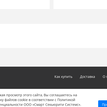
Как купить
Доставка
О 
*Цены и технические характеристики, представленные в ка
ая просмотр этого сайта, Вы соглашаетесь на
не являются публичной офертой, определяемой положениям
ку файлов cookie в соответствии с Политикой
Указанные цены могут быть изменены в любое время без 
енциальности ООО «Смарт Секьюрити Системс».
Пр
информации звоните нам по телефону: 8 (347) 246-90-22