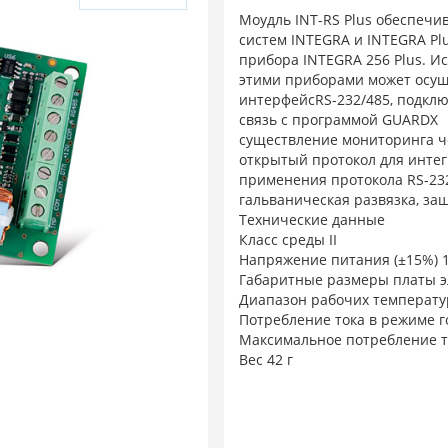
Моудль INT-RS Plus обеспеч
систем INTEGRA и INTEGRA Plu
прибора INTEGRA 256 Plus. И
этими приборами может осущ
интерфейсRS-232/485, подкл
связь с программой GUARDX
существление мониторинга ч
открытый протокол для интег
применения протокола RS-23
гальваническая развязка, з
Технические данные
Класс среды II
Напряжение питания (±15%) 1
Габаритные размеры платы э
Диапазон рабочих температу
Потребление тока в режиме г
Максимальное потребление т
Вес 42 г