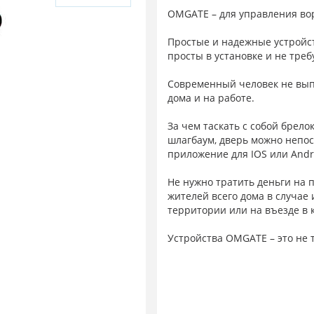
OMGATE – для управления в
Простые и надежные устройст
просты в установке и не треб
Современный человек не выпу
дома и на работе.
За чем таскать с собой брелок
шлагбаум, дверь можно непос
приложение для IOS или And
Не нужно тратить деньги на 
жителей всего дома в случае
территории или на въезде в 
Устройства OMGATE – это не т
Возможен автоматический ре
нужно всего лишь оказаться 