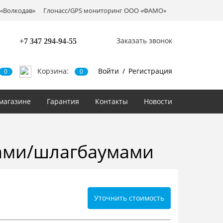
«Волкодав»
Глонасс/GPS мониторинг ООО «ФАМО»
Заказать звонок
+7 347
294-94-55
Корзина:
Войти
/
Регистрация
0
0
магазине
Гарантия
Контакты
Новости
тами/шлагбаумами
Уточнить стоимость