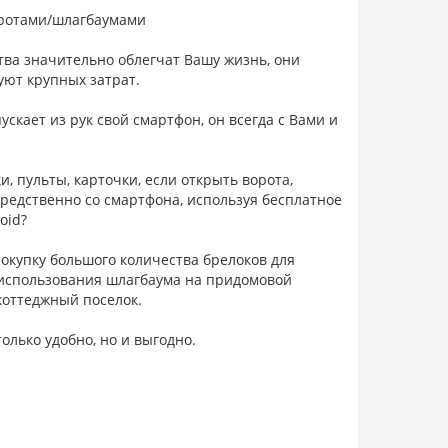
оротами/шлагбаумами
ва значительно облегчат Вашу жизнь, они
уют крупных затрат.
скает из рук свой смартфон, он всегда с Вами и
и, пульты, карточки, если открыть ворота,
редственно со смартфона, используя бесплатное
roid?
покупку большого количества брелоков для
 использования шлагбаума на придомовой
коттеджный поселок.
олько удобно, но и выгодно.
жим открытия, когда владельцу смартфона
перед воротами, шлагбаумом или дверью.