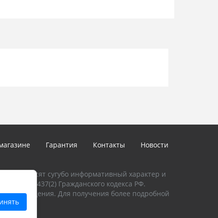
магазине
Гарантия
Контакты
Новости
талоге, носят сугубо информативный характер и
и Статьи 437(2) Гражданского кодекса РФ.
предупреждения. Для получения более подробной
инять