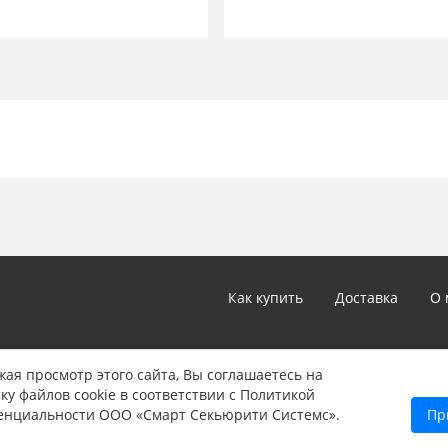
Как купить
Доставка
О 
*Цены и технические характеристики, представленные в ка
ая просмотр этого сайта, Вы соглашаетесь на
не являются публичной офертой, определяемой положениям
ку файлов cookie в соответствии с Политикой
Указанные цены могут быть изменены в любое время без 
енциальности ООО «Смарт Секьюрити Системс».
Пр
информации звоните нам по телефону: 8 (347) 246-90-22