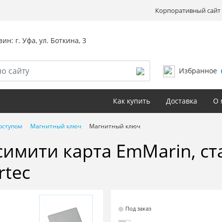
Корпоративный сайт 
ин: г. Уфа, ул. Боткина, 3
Избранное
Как купить
Доставка
О 
оступом
Магнитный ключ
Магнитный ключ
имити карта EmMarin, ст
rtec
Под заказ