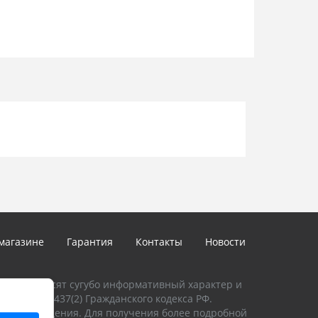
магазине
Гарантия
Контакты
Новости
талоге, носят сугубо информативный характер и
и Статьи 437(2) Гражданского кодекса РФ.
предупреждения. Для получения более подробной