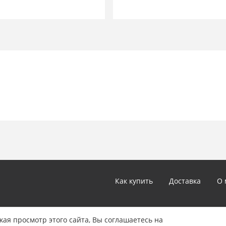
Напряжение питания: DC 12 
Мощность БП: 30 Вт (без HDD)
Диапазон рабочих температур
Габаритные размеры: 440 x 29
Вес брутто: 5.5 кг
Крепление в стойку 19" (1U): 
Как купить
Доставка
О 
*Цены и технические характеристики, представленные в ка
ая просмотр этого сайта, Вы соглашаетесь на
не являются публичной офертой, определяемой положениям