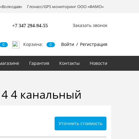
«Волкодав»
Глонасс/GPS мониторинг ООО «ФАМО»
Заказать звонок
+7 347
294-94-55
Корзина:
Войти
/
Регистрация
0
0
магазине
Гарантия
Контакты
Новости
P 4 4 канальный
Уточнить стоимость