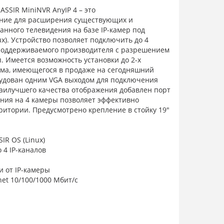
SSIR MiniNVR AnyIP 4 – это
ние для расширения существующих и
анного телевидения на базе IP-камер под
x). Устройство позволяет подключить до 4
поддерживаемого производителя с разрешением
. Имеется возможность установки до 2-х
ма, имеющегося в продаже на сегодняшний
рудован одним VGA выходом для подключения
наилучшего качества отображения добавлен порт
ния на 4 камеры позволяет эффективно
итории. Предусмотрено крепление в стойку 19"
IR OS (Linux)
 4 IP-каналов
и от IP-камеры
net 10/100/1000 Мбит/с
становки до 2-х HDD 3.5"
ASSIR Recovery
х VGA; 1 x HDMI
2 х USB 3.0