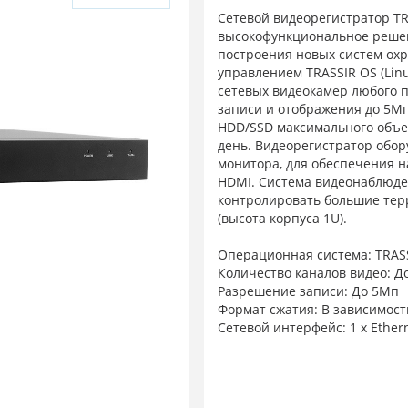
Сетевой видеорегистратор TRA
высокофункциональное реше
построения новых систем охр
управлением TRASSIR OS (Linu
сетевых видеокамер любого 
записи и отображения до 5Мп
HDD/SSD максимального объе
день. Видеорегистратор обо
монитора, для обеспечения 
HDMI. Система видеонаблюде
контролировать большие терр
(высота корпуса 1U).
Операционная система: TRASS
Количество каналов видео: До
Разрешение записи: До 5Мп
Формат сжатия: В зависимост
Сетевой интерфейс: 1 х Ether
Размер архива: Возможность у
Система восстановления : TR
Количество видео выходов: 1 
USB интерфейс: 4 х 2 USB 2.0; 