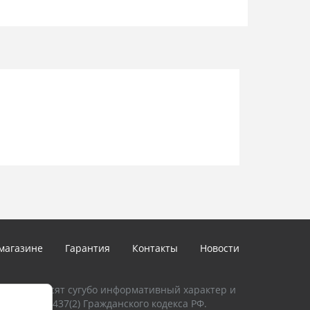
В
: От +10 до +30º
3.6 x 44.5 мм
Да
магазине
Гарантия
Контакты
Новости
талоге, носят сугубо информативный характер и
и Статьи 437(2) Гражданского кодекса РФ.