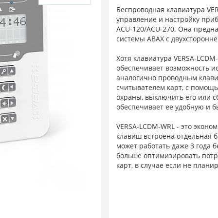
Беспроводная клавиатура VE
управление и настройку при
ACU-120/ACU-270. Она предн
системы АВАХ с двухсторонне
Хотя клавиатура VERSA-LCDM-
обеспечивает возможность и
аналогично проводным клави
считывателем карт, с помощ
охраны, выключить его или с
обеспечивает ее удобную и б
VERSA-LCDM-WRL - это эконом
клавиш встроена отдельная б
может работать даже 3 года 
больше оптимизировать потр
карт, в случае если не план
совместная работа с прибора
или более поздняя)
полная функциональность, а
двухсторонняя шифрованная 