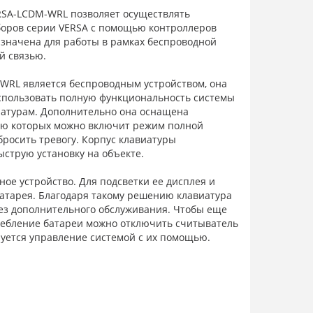
RSA-LCDM-WRL позволяет осуществлять
боров серии VERSA с помощью контроллеров
азначена для работы в рамках беспроводной
й связью.
WRL является беспроводным устройством, она
спользовать полную функциональность системы
атурам. Дополнительно она оснащена
ью которых можно включит режим полной
бросить тревогу. Корпус клавиатуры
ыструю установку на объекте.
ное устройство. Для подсветки ее дисплея и
атарея. Благодаря такому решению клавиатура
без дополнительного обслуживания. Чтобы еще
ебление батареи можно отключить считыватель
ируется управление системой с их помощью.
ми серии VERSA (версия микропрограммы 1.04
налогичная проводным клавиатурам
радиосвязь на полосе частот 868 МГц