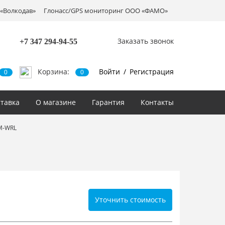
«Волкодав»
Глонасс/GPS мониторинг ООО «ФАМО»
Заказать звонок
+7 347
294-94-55
Корзина:
Войти
/
Регистрация
0
0
тавка
О магазине
Гарантия
Контакты
M-WRL
Уточнить стоимость