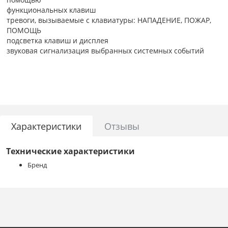
функциональных клавиш
тревоги, вызываемые с клавиатуры: НАПАДЕНИЕ, ПОЖАР,
ПОМОЩЬ
подсветка клавиш и дисплея
звуковая сигнализация выбранных системных событий
сигнализация потери связи с ПКП
Технические данные
Класс среды II
Габаритные размеры корпуса 114,5 x 95 x 22,5 мм
Диапазон рабочих температур -30…+55 °C
Номинальное напряжение питания (±15%) 12 В DC
Характеристики
Отзывы
Потребление тока в режиме готовности 36 мА
Максимальное потребление тока 110 мА
Технические характеристики
Вес 123 г
Бренд