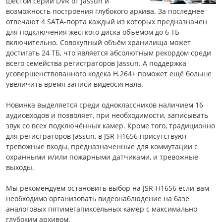
шестой серии DVR от Jassun и
возможность построения глубокого архива. За последнее
отвечают 4 SATA-порта каждый из которых предназначен
для подключения жёсткого диска объёмом до 6 ТБ
включительно. Совокупный объём хранилища может
достигать 24 ТБ, что является абсолютным рекордом среди
всего семейства регистраторов Jassun. А поддержка
усовершенствованного кодека H.264+ поможет ещё больше
увеличить время записи видеосигнала.
Новинка выделяется среди одноклассников наличием 16
аудиовходов и позволяет, при необходимости, записывать
звук со всех подключённых камер. Кроме того, традиционно
для регистраторов Jassun, в JSR-H1656 присутствуют
тревожные входы, предназначенные для коммутации с
охранными и/или пожарными датчиками, и тревожные
выходы.
Мы рекомендуем остановить выбор на JSR-H1656 если вам
необходимо организовать видеонаблюдение на базе
аналоговых пятимегапиксельных камер с максимально
глубоким архивом.