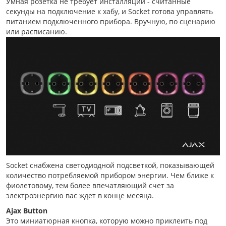
Умная розетка не требует инсталляции - считанные
секунды на подключение к хабу, и Socket готова управлять
питанием подключенного прибора. Вручную, по сценарию
или расписанию.
Socket снабжена светодиодной подсветкой, показывающей
количество потребляемой прибором энергии. Чем ближе к
фиолетовому, тем более впечатляющий счет за
электроэнергию вас ждет в конце месяца.
Ajax Button
Это миниатюрная кнопка, которую можно приклеить под