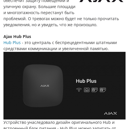
обеспечит защиту помещений и
уличную охрану. Большие площади
и многоэтажность перестанут быть
проблемой. О тревогах можно будет не только прочитать
уведомления, но и увидеть, что же произошло.
Ajax Hub Plus
Hub Plus
- это централь с беспрецедентными штатными
средствами коммуникации и увеличенной памятью.
Устройство унаследовало дизайн оригинального Hub и
встроенный блок питания - Hub Plus можно запитать от