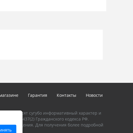
магазине
Гарантия
Контакты
Новости
талоге, носят сугубо информативный характер и
и Статьи 437(2) Гражданского кодекса РФ.
предупреждения. Для получения более подробной
инять