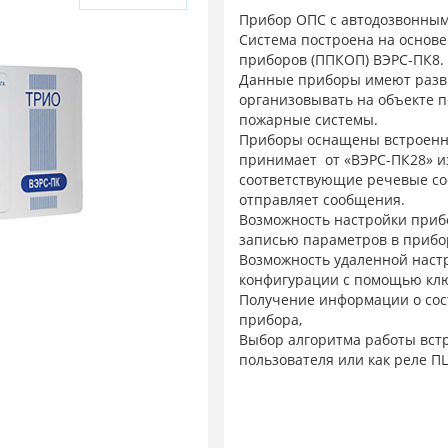
Прибор ОПС с автодозвонным
Система построена на основ
приборов (ППКОП) ВЭРС-ПК8.
Данные приборы имеют разви
организовывать на объекте 
пожарные системы.
Приборы оснащены встроенн
принимает от «ВЭРС-ПК28» и
соответствующие речевые со
отправляет сообщения.
Возможность настройки приб
записью параметров в прибо
Возможность удаленной наст
конфигурации с помощью клю
Получение информации о сос
прибора,
Выбор алгоритма работы вст
пользователя или как реле П
Возможность выбора событий
каждого из заданных номеров
на 7 групп событий.