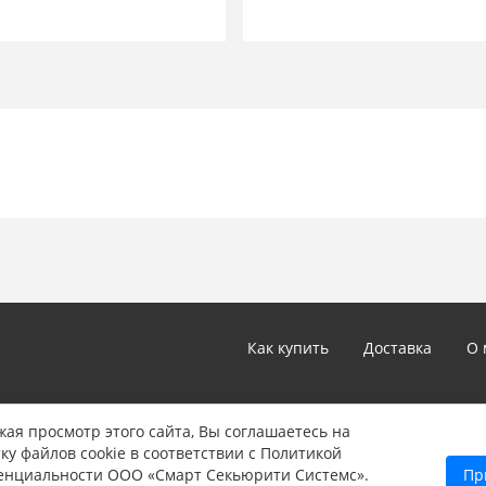
Как купить
Доставка
О 
*Цены и технические характеристики, представленные в ка
ая просмотр этого сайта, Вы соглашаетесь на
не являются публичной офертой, определяемой положениям
ку файлов cookie в соответствии с Политикой
Указанные цены могут быть изменены в любое время без 
енциальности ООО «Смарт Секьюрити Системс».
Пр
информации звоните нам по телефону: 8 (347) 246-90-22