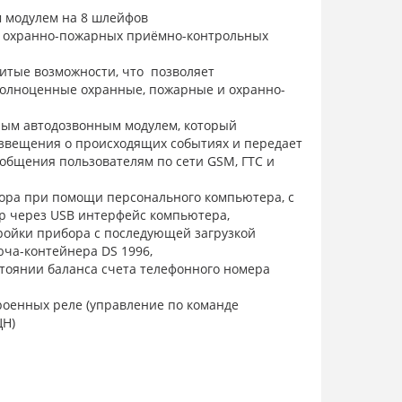
 модулем на 8 шлейфов
е охранно-пожарных приёмно-контрольных
тые возможности, что позволяет
полноценные охранные, пожарные и охранно-
ым автодозвонным модулем, который
звещения о происходящих событиях и передает
общения пользователям по сети GSM, ГТС и
ора при помощи персонального компьютера, с
р через USB интерфейс компьютера,
ройки прибора с последующей загрузкой
ча-контейнера DS 1996,
тоянии баланса счета телефонного номера
роенных реле (управление по команде
ЦН)
, по которым передаются сообщения для
. Все возможные события по прибору разбиты