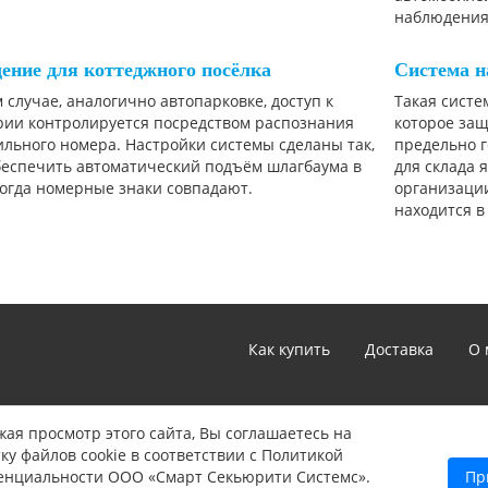
наблюдения
ение для коттеджного посёлка
Система н
 случае, аналогично автопарковке, доступ к
Такая сист
рии контролируется посредством распознания
которое защ
льного номера. Настройки системы сделаны так,
предельно 
беспечить автоматический подъём шлагбаума в
для склада 
когда номерные знаки совпадают.
организации
находится в
Как купить
Доставка
О 
*Цены и технические характеристики, представленные в ка
ая просмотр этого сайта, Вы соглашаетесь на
не являются публичной офертой, определяемой положениям
ку файлов cookie в соответствии с Политикой
Указанные цены могут быть изменены в любое время без 
енциальности ООО «Смарт Секьюрити Системс».
Пр
информации звоните нам по телефону: 8 (347) 246-90-22