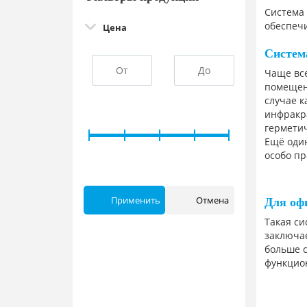
Система 
обеспеч
Цена
Систем
Чаще вс
помещени
случае 
инфракр
герметич
Ещё оди
особо п
Для оф
Такая си
заключае
больше 
функцион