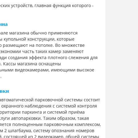
ких устройств, главная функция которого -
ина
 зале магазина обычно применяются
ы купольной конструкции, которые
о размещают на потолке. Во множестве
 экономии часть таких камер заменяют
ди создания эффекта плотного слежения для
й. Кассы магазина оснащены
ьными видеокамерами, имеющими высокое
.
овки
автоматической парковочной системы состоит
 охранного наблюдения с системой контроля
ерритории паркинга и системой приёма
слуги автопарковки. Таким образом, такая
ляется полноценным парковочным комплексом,
 2 шлагбаума, систему опознания номеров
, состоящей из 2 видеокамер, общей системы