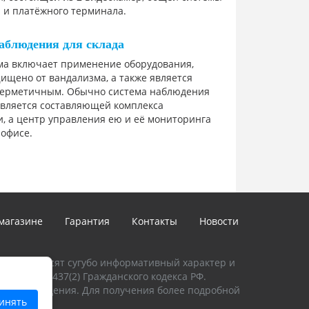
 и платёжного терминала.
аблюдения для склада
ема включает применение оборудования,
ищено от вандализма, а также является
герметичным. Обычно система наблюдения
является составляющей комплекса
, а центр управления ею и её мониторинга
 офисе.
магазине
Гарантия
Контакты
Новости
талоге, носят сугубо информативный характер и
и Статьи 437(2) Гражданского кодекса РФ.
предупреждения. Для получения более подробной
инять