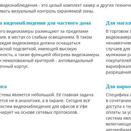
видеонаблюдения - это целый комплект камер и других техничес
ивать визуальный контроль охраняемой зоны.
а видеонаблюдения для частного дома
Для магаз
его видеокамеры размещают за пределами
В торговом
я, в местах со слабым освещением. В таком
видеокамер
каждая видеокамера должна оснащаться
ненавязчив
асной подсветкой, имеющей высокую
случаев для
ность, а также функцией обогрева видеокамеры.
муляжами ра
н немаловажный критерий - антивандальный
покупателе
рочный корпус.
вариофокал
разрешение
иса
Для парк
стема является небольшой. Её главная задача
Специфика 
тся не в аналитике, а в охране. Сегодня всё
в сочетании
систем видеонаблюдения для офисов в Уфе
доступа к т
ирует на основе сетевых протоколов.
оплаты за у
система яв
включающим
автомобилей