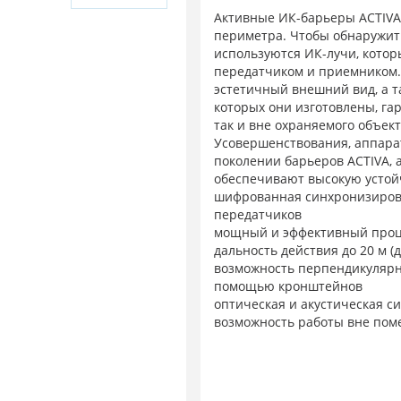
Активные ИК-барьеры ACTIVA
периметра. Чтобы обнаружить
используются ИК-лучи, кото
передатчиком и приемником. 
эстетичный внешний вид, а т
которых они изготовлены, га
так и вне охраняемого объект
Усовершенствования, аппара
поколении барьеров ACTIVA, 
обеспечивают высокую устой
шифрованная синхронизиров
передатчиков
мощный и эффективный проц
дальность действия до 20 м (
возможность перпендикулярно
помощью кронштейнов
оптическая и акустическая с
возможность работы вне по
герметичная конструкция, з
контакта с водой
отличная работа в тяжелых в
и пр.)