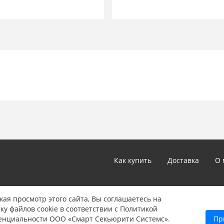
усовершенствованная устойч
Технические данные
Среднее потребление тока в 
Диапазон рабочих температу
Дальность действия 10-20 м
Номинальное напряжение пит
Максимальное потребление т
Вес 1750 г
Длина полосы 184 см
Глубина корпуса 23,5 мм
Ширина корпуса 21,5 мм
Расстояние между первым луч
нижняя часть барьера 70 мм
Расстояние между лучами 25
Расстояние между последним 
Как купить
Доставка
О 
45 мм
*Цены и технические характеристики, представленные в ка
ая просмотр этого сайта, Вы соглашаетесь на
не являются публичной офертой, определяемой положениям
ку файлов cookie в соответствии с Политикой
Указанные цены могут быть изменены в любое время без 
енциальности ООО «Смарт Секьюрити Системс».
Пр
информации звоните нам по телефону: 8 (347) 246-90-22