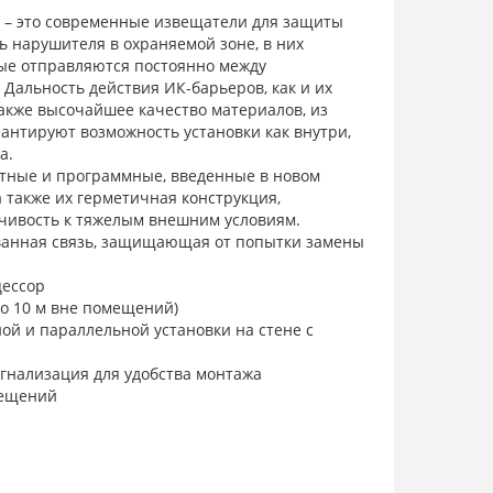
 – это современные извещатели для защиты
 нарушителя в охраняемой зоне, в них
рые отправляются постоянно между
Дальность действия ИК-барьеров, как и их
акже высочайшее качество материалов, из
рантируют возможность установки как внутри,
а.
тные и программные, введенные в новом
а также их герметичная конструкция,
чивость к тяжелым внешним условиям.
анная связь, защищающая от попытки замены
ессор
до 10 м вне помещений)
й и параллельной установки на стене с
игнализация для удобства монтажа
мещений
ащищающая чувствительные элементы от
нешних условиях (снег, дождь, опадающая листва