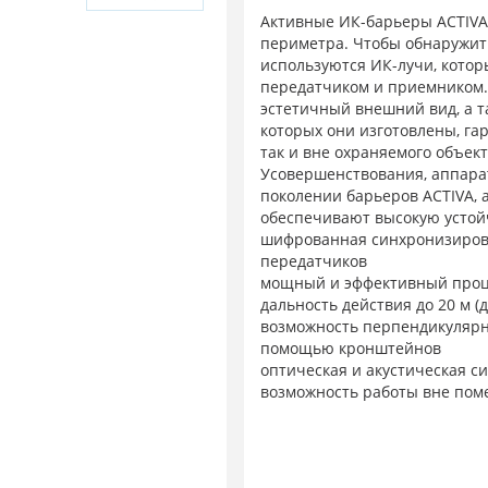
Активные ИК-барьеры ACTIVA
периметра. Чтобы обнаружить
используются ИК-лучи, кото
передатчиком и приемником. 
эстетичный внешний вид, а т
которых они изготовлены, га
так и вне охраняемого объект
Усовершенствования, аппара
поколении барьеров ACTIVA, 
обеспечивают высокую устой
шифрованная синхронизиров
передатчиков
мощный и эффективный проц
дальность действия до 20 м (
возможность перпендикулярно
помощью кронштейнов
оптическая и акустическая с
возможность работы вне по
герметичная конструкция, з
контакта с водой
отличная работа в тяжелых в
и пр.)