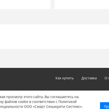
усовершенствованная устойч
Технические данные
Среднее потребление тока в 
Диапазон рабочих температу
Дальность действия 10-20 м
Номинальное напряжение пит
Максимальное потребление т
Вес 750 г
Длина полосы 78 см
Глубина корпуса 23,5 мм
Ширина корпуса 21,5 мм
Расстояние между первым луч
нижняя часть барьера 70 мм
Расстояние между лучами 25
Расстояние между последним 
Как купить
Доставка
О 
45 мм
*Цены и технические характеристики, представленные в ка
ая просмотр этого сайта, Вы соглашаетесь на
не являются публичной офертой, определяемой положениям
ку файлов cookie в соответствии с Политикой
Указанные цены могут быть изменены в любое время без 
енциальности ООО «Смарт Секьюрити Системс».
Пр
информации звоните нам по телефону: 8 (347) 246-90-22