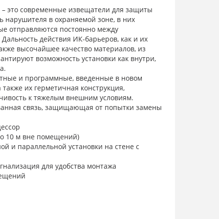
 – это современные извещатели для защиты
 нарушителя в охраняемой зоне, в них
рые отправляются постоянно между
Дальность действия ИК-барьеров, как и их
акже высочайшее качество материалов, из
рантируют возможность установки как внутри,
а.
тные и программные, введенные в новом
а также их герметичная конструкция,
чивость к тяжелым внешним условиям.
анная связь, защищающая от попытки замены
ессор
до 10 м вне помещений)
й и параллельной установки на стене с
игнализация для удобства монтажа
мещений
ащищающая чувствительные элементы от
нешних условиях (снег, дождь, опадающая листва