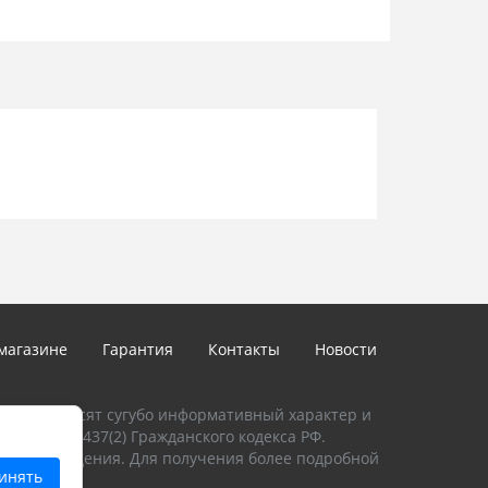
ивость к электрическим помехам
режиме готовности (±10%) 40 мА
р -25…+55 °C
ания (±15%) 120 В DC
ока 45 мА
ом и гранью платы с клеммной колодкой -
0 мм
лучом и гранью платы - верхняя часть барьера
магазине
Гарантия
Контакты
Новости
талоге, носят сугубо информативный характер и
и Статьи 437(2) Гражданского кодекса РФ.
предупреждения. Для получения более подробной
инять