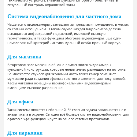
технических устройств, главная функция которого - обеспечивать
визуальный контроль охраняемой зоны.
Система видеонаблюдения для частного дома
Чаще всего видеокамеры размещают за пределами помещения, в местах
со слабым освещением. В таком случае каждая видеокамера должна
оснащаться инфракрасной подсветкой, имеющей высокую
герметичность, а также функцией обогрева видеокамеры. Ещё один
немаловажный критерий - антивандальный особо прочный корпус.
Для магазина
В торговом зале магазина обычно применяются видеокамеры
купольной конструкции, которые ненавязчиво размещают на потолке.
Во множестве случаев для экономии часть таких камер заменяют
муляжами ради создания эффекта плотного слежения для покупателей.
Кассы магазина оснащены вариофокальными видеокамерами,
имеющими высокое разрешение.
Для офиса
Такая система является небольшой. Её главная задача заключается не в
аналитике, а в охране. Сегодня всё больше систем видеонаблюдения для
офисов в Уфе функционирует на основе сетевых протоколов.
Для парковки