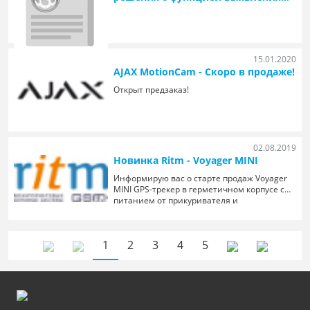
повышенной температуры
15.01.2020
AJAX MotionCam - Скоро в продаже!
Открыт предзаказ!
02.08.2019
Новинка Ritm - Voyager MINI
Информирую вас о старте продаж Voyager
MINI GPS-трекер в герметичном корпусе с
питанием от прикуривателя и
аккумуляторной батареей 16650
1
2
3
4
5