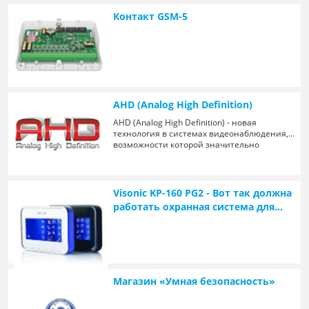
человек просто радуется тому, что это
произошло не с ним или не в его доме/
Контакт GSM-5
посёлке, и забывает о рисках. Но на самом
деле, надеяться на то, что проблемы
обойдут стороной, не стоит.
AHD (Analog High Definition)
AHD (Analog High Definition) - новая
технология в системах видеонаблюдения,
возможности которой значительно
превышают возможности аналогового
видеонаблюдения
Visonic KP-160 PG2 - Вот так должна
работать охранная система для
дома!
Магазин «Умная безопасность»