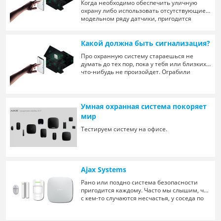
Когда необходимо обеспечить уличную
охрану либо использовать отсутствующие в
модельном ряду датчики, пригодится
модуль интеграции Transmitter.
Какой должна быть сигнализация?
Про охранную систему стараешься не
думать до тех пор, пока у тебя или близких
что-нибудь не произойдет. Ограбили
квартиру, что-то загорелось, затопили
соседи или еще какие-то неприятности.
Также в сигнализациях непросто
разобраться, а самостоятельная установка
Умная охранная система покоряет
является настоящим подвигом для
мир
большинства простых пользователей.
Тестируем систему на офисе.
Ajax Systems
Рано или поздно система безопасности
пригодится каждому. Часто мы слышим, что
с кем-то случаются несчастья, у соседа по
даче был пожар или потоп, в соседнем
посёлке ограбили несколько домов. Обычно