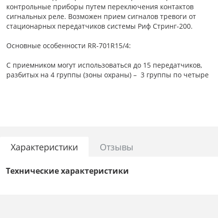
контрольные приборы путем переключения контактов
сигнальных реле. Возможен прием сигналов тревоги от
стационарных передатчиков системы Риф Стринг-200.
Основные особенности RR-701R15/4:
С приемником могут использоваться до 15 передатчиков,
разбитых на 4 группы (зоны охраны) – 3 группы по четыре
передатчика и 1 группа из трех передатчиков. В
простейшем случае в каждую группу может входить один
передатчик. Перед использованием каждый передатчик
должен быть зарегистрирован в памяти приемника с
помощью процедуры обучения по эфиру. Дополнительное
оборудование для обучения не требуется.
Приемник имеет 4 реле – по одному на каждую зону. При
Характеристики
Отзывы
приеме сигнала от зарегистрированного передатчика
включается звуковой сигнал, мигающим светодиодом
Технические характеристики
отображается номер группы и срабатывает
соответствующее реле. Прием радиосигналов от
передатчиков разных групп происходит независимо, реле
могут срабатывать одновременно и в любом сочетании.
Дальность передачи тревожных радиосигналов в условиях